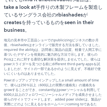
take a look at手作りの木製フレームを製造し
ているサングラス会社のrbiashadesが
createsを持っているものをseen in their
business。
地元の見本市や工芸品ショーでのpublicizingビジネスの数か月
後、rbiashadesはオンラインで販売する方法を探していました。
required the abilityは、訪問者に製品の品質、軽量で人間工学に
基づいたデザインを視覚的に魅力的な方法で示します。彼らの
Picoはこれに対する適切な解決策を提供しませんでした。彼らは
powrスライダーを見つける前にdifferent third-party appsを試
しましたが、サイトの一部であるかのように見えず、不格好で使
いにくいものはありませんでした。
Powrポップアップでサインアップしたa small amount of time
で、彼らは250％以上（600以上の実際の連絡先）の連絡先を
growすることができ、constantlyはpowrソーシャルを利用して
6000人以上のフォロワーにソーシャルメディアを成長させました
彼らのサイトでフィードします。 added powr sliderは、製品が
実際にどのように見えるかをホームページcoming toであるた