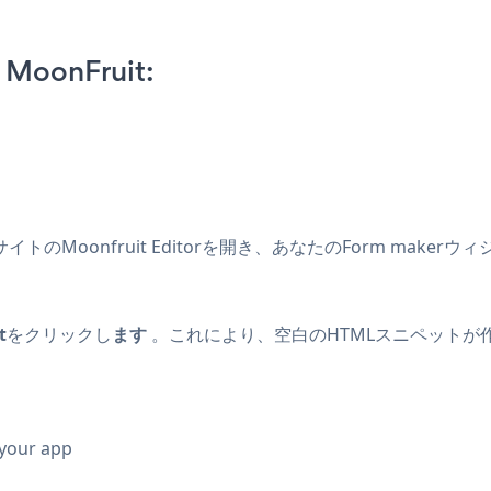
 MoonFruit:
イトのMoonfruit Editorを開き、あなたのForm mak
t
をクリックし
ます
。これにより、空白のHTMLスニペットが
 your app