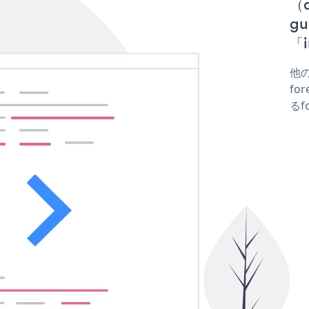
（d
g
「i
他の
fo
るf