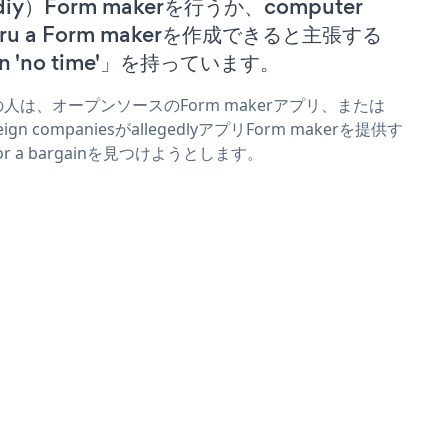
iy）Form makerを行うか、computer
uru a Form makerを作成できると主張する
n 'no time'」を持っています。
人は、オープンソースのForm makerアプリ、または
reign companiesがallegedlyアプリForm makerを提供す
or a bargainを見つけようとします。