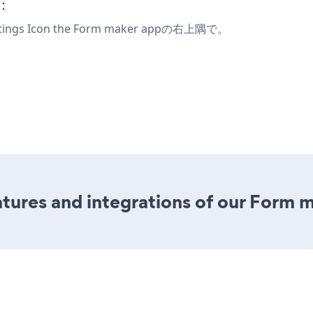
r：
ings Icon
the Form maker appの右上隅で。
ures and integrations of our Form 