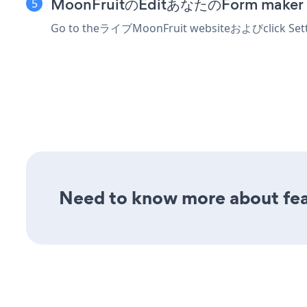
MoonFruitのEditあなたのForm make
Go to theライブMoonFruit websiteおよびclick Sett
Need to know more about feat