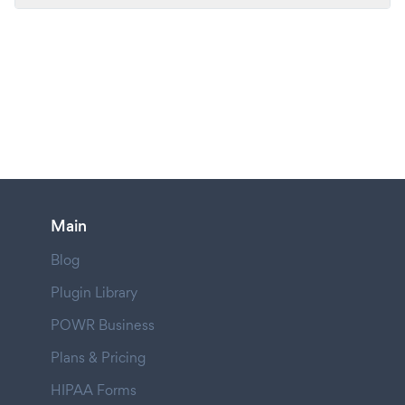
Main
Blog
Plugin Library
POWR Business
Plans & Pricing
HIPAA Forms