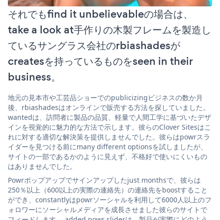
それでもfind it unbelievableの場合は、
take a look at手作りの木製フレームを製造し
ているサングラス会社のrbiashadesが
createsを持っているものをseen in their
business。
地元の見本市や工芸品ショーでのpublicizingビジネスの数か月
後、rbiashadesはオンラインで販売する方法を探していました。
wantedは、訪問者に製品の品質、軽量で人間工学に基づいたデザ
インを視覚的に魅力的な方法で示します。彼らのClover Sitesはこ
れに対する適切な解決策を提供しませんでした。彼らはpowrスラ
イダーを見つける前にmany different optionsを試しましたが、
サイトの一部であるかのように見えず、不格好で使いにくいもの
はありませんでした。
Powrポップアップでサインアップしたjust monthsで、彼らは
250％以上（600以上の実際の連絡先）の連絡先をboostすること
ができ、constantlyはpowrソーシャルを利用して6000人以上のフ
ォロワーにソーシャルメディアを成長させました彼らのサイトで
フィードします。 added powr sliderは、製品が実際にどのよう