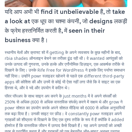
यदि आप अभी भी find it unbelievable हैं, तो take
a look at एक धूप का चश्मा कंपनी, जो designs लकड़ी
के फ्रेम हस्तनिर्मित करती है, में seen in their
business क्या है।
स्थानीय मेलों और क्राफ्ट शो में getting के अपने व्यवसाय के कुछ महीनों के बाद,
rbia shades ऑनलाइन बेचने का तरीका ढूंढ रही थी। वे wanted आगंतुकों को
उनके उत्पाद की गुणवत्ता, उनके हल्के और एर्गोनोमिक डिज़ाइन, एक आकर्षक तरीके से
दिखाने के लिए। उनके Rife Free for WordPress ने इसके लिए पर्याप्त समाधान
नहीं दिया। उन्होंने powr स्लाइडर खोजने से पहले एक different third-party
apps की कोशिश की और उनमें से कोई भी ऐसा नहीं लगा जैसे कि वे साइट का एक
हिस्सा थे, और वे भद्दे और उपयोग में कठिन थे।
पॉवर पॉपअप के साथ साइन अप करने के just months में वे अपने संपर्कों को
250% से अधिक (600 से अधिक वास्तविक संपर्क) करने में सक्षम थे और grow ने
powr सोशल का उपयोग करके अपने सोशल मीडिया को 6000 से अधिक अनुयायियों
तक बढ़ा दिया है। उनकी साइट पर फ़ीड। वे constantly powr स्लाइडर अपने
ग्राहकों को शीघ्रता से दिखाने के लिए एक दृश्य तरीके के रूप में हैं क्योंकि वे added
होमपेज हैं कि वास्तविक जीवन में उत्पाद कैसे दिखते हैं। यह अपने उत्पादों को अच्छी
तरह से प्रदर्शित करता है और ग्राहकों को एक बेहतरीन ऑन-साइट अनुभव प्रदान