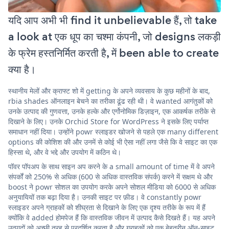
यदि आप अभी भी find it unbelievable हैं, तो take
a look at एक धूप का चश्मा कंपनी, जो designs लकड़ी
के फ्रेम हस्तनिर्मित करती है, में been able to create
क्या है।
स्थानीय मेलों और क्राफ्ट शो में getting के अपने व्यवसाय के कुछ महीनों के बाद,
rbia shades ऑनलाइन बेचने का तरीका ढूंढ रही थी। वे wanted आगंतुकों को
उनके उत्पाद की गुणवत्ता, उनके हल्के और एर्गोनोमिक डिज़ाइन, एक आकर्षक तरीके से
दिखाने के लिए। उनके Orchid Store for WordPress ने इसके लिए पर्याप्त
समाधान नहीं दिया। उन्होंने powr स्लाइडर खोजने से पहले एक many different
options की कोशिश की और उनमें से कोई भी ऐसा नहीं लगा जैसे कि वे साइट का एक
हिस्सा थे, और वे भद्दे और उपयोग में कठिन थे।
पॉवर पॉपअप के साथ साइन अप करने के a small amount of time में वे अपने
संपर्कों को 250% से अधिक (600 से अधिक वास्तविक संपर्क) करने में सक्षम थे और
boost ने powr सोशल का उपयोग करके अपने सोशल मीडिया को 6000 से अधिक
अनुयायियों तक बढ़ा दिया है। उनकी साइट पर फ़ीड। वे constantly powr
स्लाइडर अपने ग्राहकों को शीघ्रता से दिखाने के लिए एक दृश्य तरीके के रूप में हैं
क्योंकि वे added होमपेज हैं कि वास्तविक जीवन में उत्पाद कैसे दिखते हैं। यह अपने
उत्पादों को अच्छी तरह से प्रदर्शित करता है और ग्राहकों को एक बेहतरीन ऑन-साइट