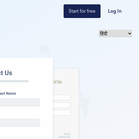
Start for free
Log In