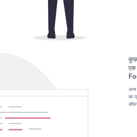
कुछ
एक 
For
अन्
का प
ऑफ़र