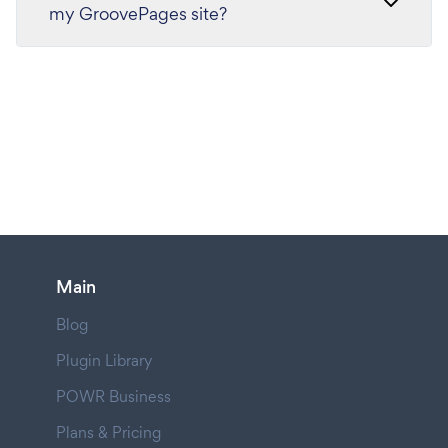
my GroovePages site?
Main
Blog
Plugin Library
POWR Business
Plans & Pricing