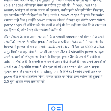
स्थानीय मेलों और क्राफ्ट शो में getting के अपने व्यवसाय के कुछ महीनों के बाद,
rbia shades ऑनलाइन बेचने का तरीका ढूंढ रही थी। वे required the
ability आगंतुकों को उनके उत्पाद की गुणवत्ता, उनके हल्के और एर्गोनोमिक डिज़ाइन,
एक आकर्षक तरीके से दिखाने के लिए। उनके GroovePages ने इसके लिए पर्याप्त
समाधान नहीं दिया। उन्होंने powr स्लाइडर खोजने से पहले एक different third-
party apps की कोशिश की और उनमें से कोई भी ऐसा नहीं लगा जैसे कि वे साइट का
एक हिस्सा थे, और वे भद्दे और उपयोग में कठिन थे।
पॉवर पॉपअप के साथ साइन अप करने के a small amount of time में वे अपने
संपर्कों को 250% से अधिक (600 से अधिक वास्तविक संपर्क) करने में सक्षम थे और
boost ने powr सोशल का उपयोग करके अपने सोशल मीडिया को 6000 से अधिक
अनुयायियों तक बढ़ा दिया है। उनकी साइट पर फ़ीड। वे steadily powr स्लाइडर
अपने ग्राहकों को शीघ्रता से दिखाने के लिए एक दृश्य तरीके के रूप में हैं क्योंकि वे
added होमपेज हैं कि वास्तविक जीवन में उत्पाद कैसे दिखते हैं। यह अपने उत्पादों को
अच्छी तरह से प्रदर्शित करता है और ग्राहकों को एक बेहतरीन ऑन-साइट अनुभव
प्रदान करता है। वास्तव में वे landing on कि विज़िटर जिन्होंने अपनी साइट पर
powr ऐप्स के साथ इंटरैक्ट किया, उनकी साइट पर किसी अन्य व्यक्ति की तुलना में
2.5 गुना अधिक समय तक लगे रहे।