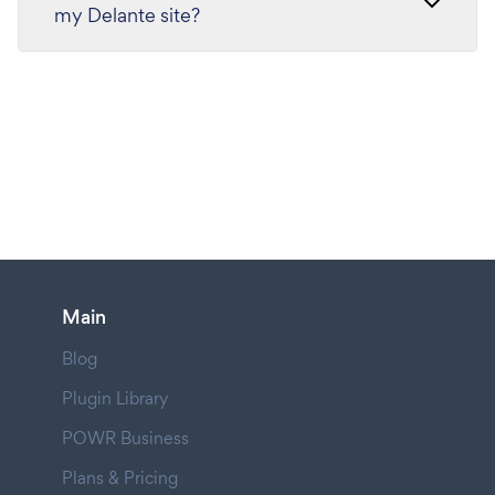
my Delante site?
Main
Blog
Plugin Library
POWR Business
Plans & Pricing