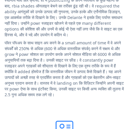
स्थानीय मेलों और क्राफ्ट शो में publicizing के अपने व्यवसाय के कुछ महीनों के
बाद, rbia shades ऑनलाइन बेचने का तरीका ढूंढ रही थी। वे required the
ability आगंतुकों को उनके उत्पाद की गुणवत्ता, उनके हल्के और एर्गोनोमिक डिज़ाइन,
एक आकर्षक तरीके से दिखाने के लिए। उनके Delante ने इसके लिए पर्याप्त समाधान
नहीं दिया। उन्होंने powr स्लाइडर खोजने से पहले एक many different
options की कोशिश की और उनमें से कोई भी ऐसा नहीं लगा जैसे कि वे साइट का एक
हिस्सा थे, और वे भद्दे और उपयोग में कठिन थे।
पॉवर पॉपअप के साथ साइन अप करने के a small amount of time में वे अपने
संपर्कों को 250% से अधिक (600 से अधिक वास्तविक संपर्क) करने में सक्षम थे और
grow ने powr सोशल का उपयोग करके अपने सोशल मीडिया को 6000 से अधिक
अनुयायियों तक बढ़ा दिया है। उनकी साइट पर फ़ीड। वे constantly powr
स्लाइडर अपने ग्राहकों को शीघ्रता से दिखाने के लिए एक दृश्य तरीके के रूप में हैं
क्योंकि वे added होमपेज हैं कि वास्तविक जीवन में उत्पाद कैसे दिखते हैं। यह अपने
उत्पादों को अच्छी तरह से प्रदर्शित करता है और ग्राहकों को एक बेहतरीन ऑन-साइट
अनुभव प्रदान करता है। वास्तव में वे landing on कि विज़िटर जिन्होंने अपनी साइट
पर powr ऐप्स के साथ इंटरैक्ट किया, उनकी साइट पर किसी अन्य व्यक्ति की तुलना में
2.5 गुना अधिक समय तक लगे रहे।