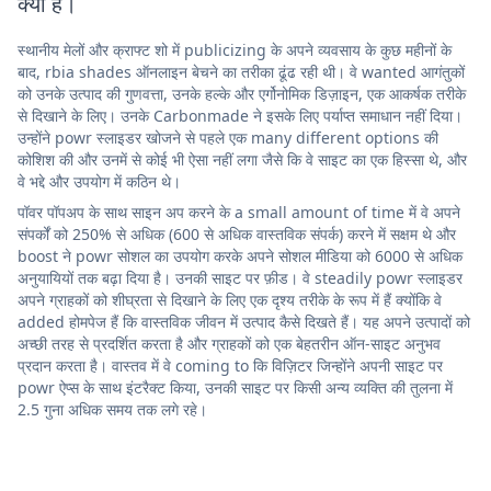
क्या है।
स्थानीय मेलों और क्राफ्ट शो में publicizing के अपने व्यवसाय के कुछ महीनों के
बाद, rbia shades ऑनलाइन बेचने का तरीका ढूंढ रही थी। वे wanted आगंतुकों
को उनके उत्पाद की गुणवत्ता, उनके हल्के और एर्गोनोमिक डिज़ाइन, एक आकर्षक तरीके
से दिखाने के लिए। उनके Carbonmade ने इसके लिए पर्याप्त समाधान नहीं दिया।
उन्होंने powr स्लाइडर खोजने से पहले एक many different options की
कोशिश की और उनमें से कोई भी ऐसा नहीं लगा जैसे कि वे साइट का एक हिस्सा थे, और
वे भद्दे और उपयोग में कठिन थे।
पॉवर पॉपअप के साथ साइन अप करने के a small amount of time में वे अपने
संपर्कों को 250% से अधिक (600 से अधिक वास्तविक संपर्क) करने में सक्षम थे और
boost ने powr सोशल का उपयोग करके अपने सोशल मीडिया को 6000 से अधिक
अनुयायियों तक बढ़ा दिया है। उनकी साइट पर फ़ीड। वे steadily powr स्लाइडर
अपने ग्राहकों को शीघ्रता से दिखाने के लिए एक दृश्य तरीके के रूप में हैं क्योंकि वे
added होमपेज हैं कि वास्तविक जीवन में उत्पाद कैसे दिखते हैं। यह अपने उत्पादों को
अच्छी तरह से प्रदर्शित करता है और ग्राहकों को एक बेहतरीन ऑन-साइट अनुभव
प्रदान करता है। वास्तव में वे coming to कि विज़िटर जिन्होंने अपनी साइट पर
powr ऐप्स के साथ इंटरैक्ट किया, उनकी साइट पर किसी अन्य व्यक्ति की तुलना में
2.5 गुना अधिक समय तक लगे रहे।