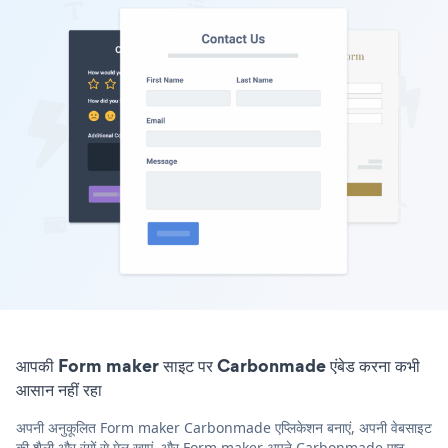
आपकी Form maker साइट पर Carbonmade एंबेड करना कभी
आसान नहीं रहा
अपनी अनुकूलित Form maker Carbonmade एप्लिकेशन बनाएं, अपनी वेबसाइट
की शैली और रंगों से मेल खाएं, और Form maker अपने Carbonmade पृष्ठ,