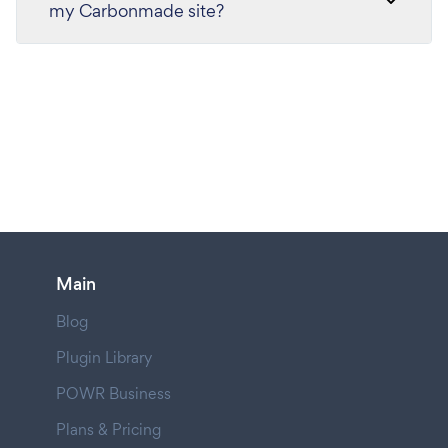
my Carbonmade site?
Main
Blog
Plugin Library
POWR Business
Plans & Pricing