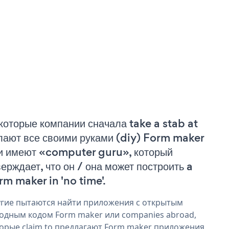
которые компании сначала take a stab at
лают все своими руками (diy) Form maker
и имеют «computer guru», который
верждает, что он / она может построить a
rm maker in 'no time'.
гие пытаются найти приложения с открытым
одным кодом Form maker или companies abroad,
орые claim to предлагают Form maker приложения