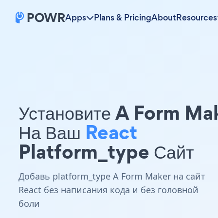
Apps
Plans & Pricing
About
Resources
Установите A Form Ma
На Ваш
React
Platform_type Сайт
Добавь platform_type A Form Maker на сайт
React без написания кода и без головной
боли