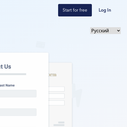
Start for free
Log In