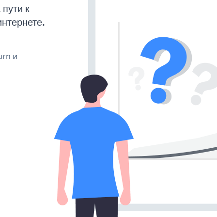
пути к
интернете.
urn и