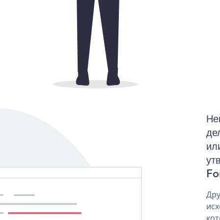
Не
де
ил
ут
Fo
Дру
исх
кот