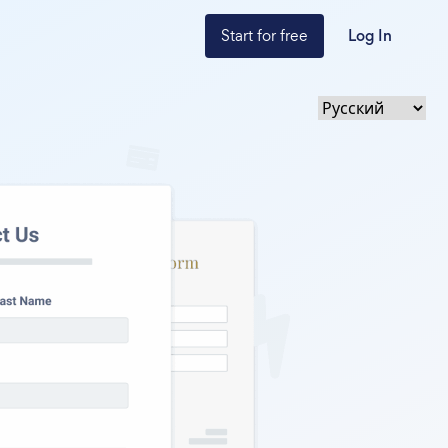
Start for free
Log In