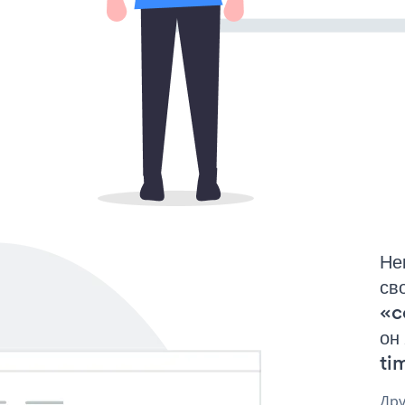
Не
св
«c
он
tim
Дру