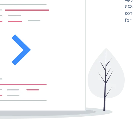
исх
кот
for