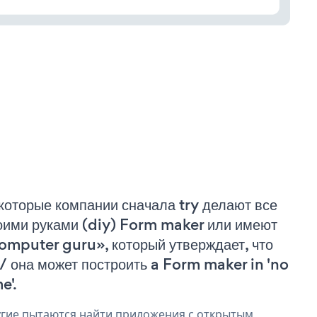
которые компании сначала try делают все
оими руками (diy) Form maker или имеют
omputer guru», который утверждает, что
 / она может построить a Form maker in 'no
e'.
гие пытаются найти приложения с открытым