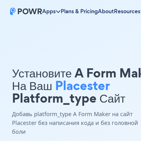
Apps
Plans & Pricing
About
Resources
Установите A Form Ma
На Ваш
Placester
Platform_type Сайт
Добавь platform_type A Form Maker на сайт
Placester без написания кода и без головной
боли