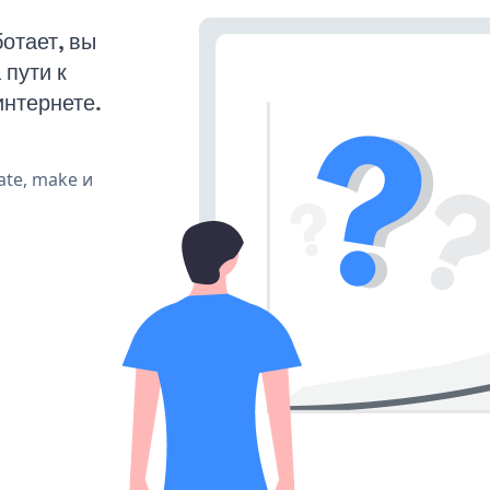
отает, вы
пути к
интернете.
ate, make и