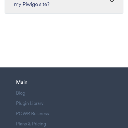
my Piwigo site?
Main
Blog
Plugin Library
POWR Business
Plans & Pricing