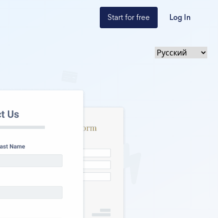
Start for free
Log In