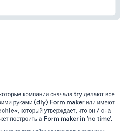
которые компании сначала try делают все
оими руками (diy) Form maker или имеют
echie», который утверждает, что он / она
жет построить a Form maker in 'no time'.
гие пытаются найти приложения с открытым