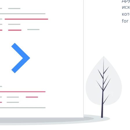
исх
кот
for