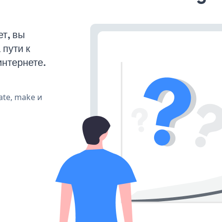
т, вы
пути к
интернете.
ate, make и