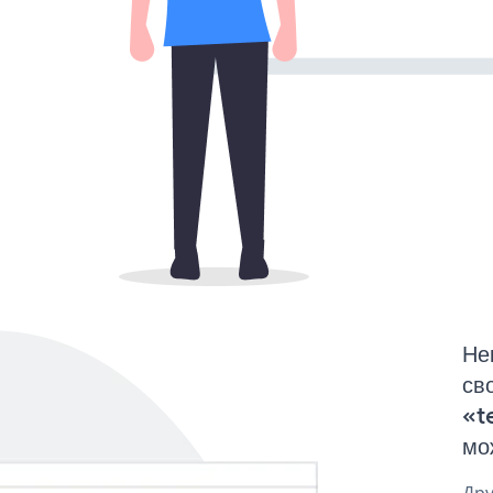
Не
св
«t
мо
Дру