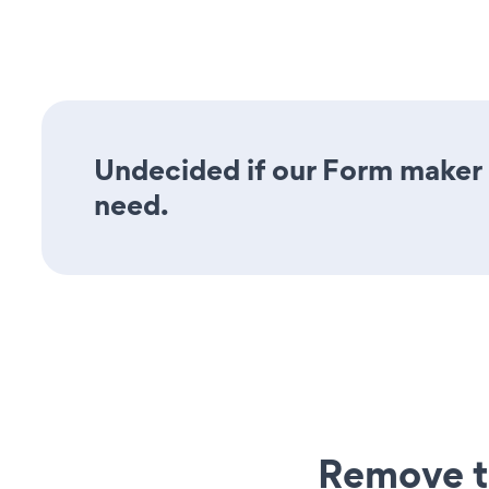
Undecided if our Form maker a
need.
Remove t