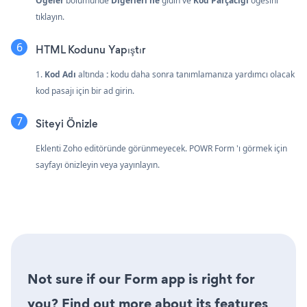
Öğeler
bölümünde
Diğerleri'ne
gidin ve
Kod Parçacığı
öğesini
tıklayın.
HTML Kodunu Yapıştır
1.
Kod Adı
altında
:
kodu daha sonra tanımlamanıza yardımcı olacak
kod pasajı için bir ad girin.
Siteyi Önizle
Eklenti Zoho editöründe görünmeyecek. POWR Form 'ı görmek için
sayfayı önizleyin veya yayınlayın.
Not sure if our Form app is right for
you? Find out more about its features