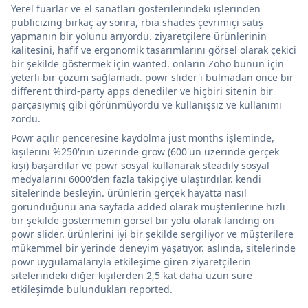
Yerel fuarlar ve el sanatları gösterilerindeki işlerinden
publicizing birkaç ay sonra, rbia shades çevrimiçi satış
yapmanın bir yolunu arıyordu. ziyaretçilere ürünlerinin
kalitesini, hafif ve ergonomik tasarımlarını görsel olarak çekici
bir şekilde göstermek için wanted. onların Zoho bunun için
yeterli bir çözüm sağlamadı. powr slider'ı bulmadan önce bir
different third-party apps denediler ve hiçbiri sitenin bir
parçasıymış gibi görünmüyordu ve kullanışsız ve kullanımı
zordu.
Powr açılır penceresine kaydolma just months işleminde,
kişilerini %250'nin üzerinde grow (600'ün üzerinde gerçek
kişi) başardılar ve powr sosyal kullanarak steadily sosyal
medyalarını 6000'den fazla takipçiye ulaştırdılar. kendi
sitelerinde besleyin. ürünlerin gerçek hayatta nasıl
göründüğünü ana sayfada added olarak müşterilerine hızlı
bir şekilde göstermenin görsel bir yolu olarak landing on
powr slider. ürünlerini iyi bir şekilde sergiliyor ve müşterilere
mükemmel bir yerinde deneyim yaşatıyor. aslında, sitelerinde
powr uygulamalarıyla etkileşime giren ziyaretçilerin
sitelerindeki diğer kişilerden 2,5 kat daha uzun süre
etkileşimde bulundukları reported.