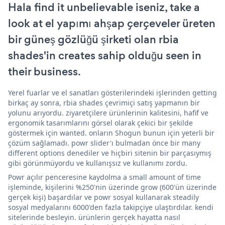
Hala find it unbelievable iseniz, take a
look at el yapımı ahşap çerçeveler üreten
bir güneş gözlüğü şirketi olan rbia
shades'in creates sahip olduğu seen in
their business.
Yerel fuarlar ve el sanatları gösterilerindeki işlerinden getting
birkaç ay sonra, rbia shades çevrimiçi satış yapmanın bir
yolunu arıyordu. ziyaretçilere ürünlerinin kalitesini, hafif ve
ergonomik tasarımlarını görsel olarak çekici bir şekilde
göstermek için wanted. onların Shogun bunun için yeterli bir
çözüm sağlamadı. powr slider'ı bulmadan önce bir many
different options denediler ve hiçbiri sitenin bir parçasıymış
gibi görünmüyordu ve kullanışsız ve kullanımı zordu.
Powr açılır penceresine kaydolma a small amount of time
işleminde, kişilerini %250'nin üzerinde grow (600'ün üzerinde
gerçek kişi) başardılar ve powr sosyal kullanarak steadily
sosyal medyalarını 6000'den fazla takipçiye ulaştırdılar. kendi
sitelerinde besleyin. ürünlerin gerçek hayatta nasıl