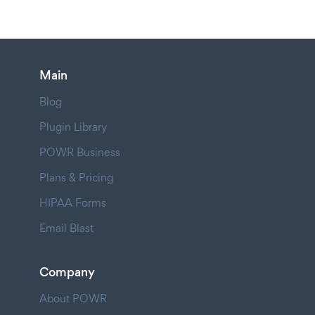
Main
Blog
Plugin Library
POWR Business
Plans & Pricing
HIPAA Forms
Email Blast
Company
About POWR