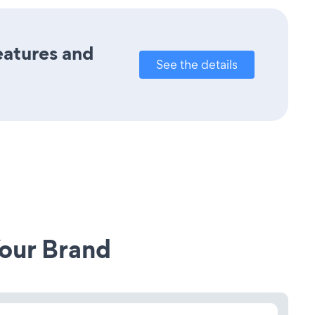
features and
See the details
our Brand