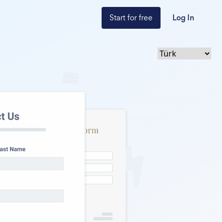
Start for free
Log In