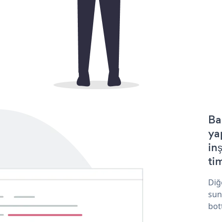
Ba
ya
in
tim
Diğ
sun
bot