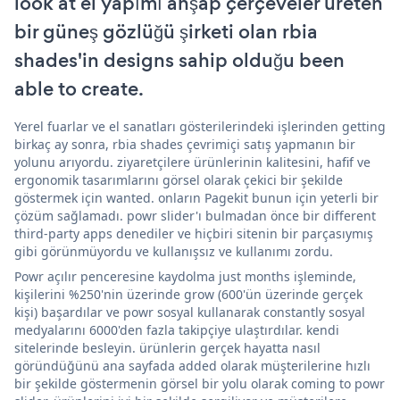
look at el yapımı ahşap çerçeveler üreten
bir güneş gözlüğü şirketi olan rbia
shades'in designs sahip olduğu been
able to create.
Yerel fuarlar ve el sanatları gösterilerindeki işlerinden getting
birkaç ay sonra, rbia shades çevrimiçi satış yapmanın bir
yolunu arıyordu. ziyaretçilere ürünlerinin kalitesini, hafif ve
ergonomik tasarımlarını görsel olarak çekici bir şekilde
göstermek için wanted. onların Pagekit bunun için yeterli bir
çözüm sağlamadı. powr slider'ı bulmadan önce bir different
third-party apps denediler ve hiçbiri sitenin bir parçasıymış
gibi görünmüyordu ve kullanışsız ve kullanımı zordu.
Powr açılır penceresine kaydolma just months işleminde,
kişilerini %250'nin üzerinde grow (600'ün üzerinde gerçek
kişi) başardılar ve powr sosyal kullanarak constantly sosyal
medyalarını 6000'den fazla takipçiye ulaştırdılar. kendi
sitelerinde besleyin. ürünlerin gerçek hayatta nasıl
göründüğünü ana sayfada added olarak müşterilerine hızlı
bir şekilde göstermenin görsel bir yolu olarak coming to powr