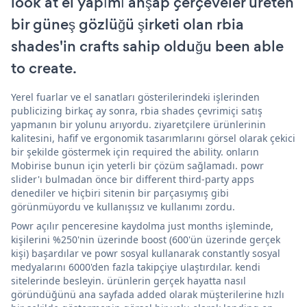
look at el yapımı ahşap çerçeveler üreten
bir güneş gözlüğü şirketi olan rbia
shades'in crafts sahip olduğu been able
to create.
Yerel fuarlar ve el sanatları gösterilerindeki işlerinden
publicizing birkaç ay sonra, rbia shades çevrimiçi satış
yapmanın bir yolunu arıyordu. ziyaretçilere ürünlerinin
kalitesini, hafif ve ergonomik tasarımlarını görsel olarak çekici
bir şekilde göstermek için required the ability. onların
Mobirise bunun için yeterli bir çözüm sağlamadı. powr
slider'ı bulmadan önce bir different third-party apps
denediler ve hiçbiri sitenin bir parçasıymış gibi
görünmüyordu ve kullanışsız ve kullanımı zordu.
Powr açılır penceresine kaydolma just months işleminde,
kişilerini %250'nin üzerinde boost (600'ün üzerinde gerçek
kişi) başardılar ve powr sosyal kullanarak constantly sosyal
medyalarını 6000'den fazla takipçiye ulaştırdılar. kendi
sitelerinde besleyin. ürünlerin gerçek hayatta nasıl
göründüğünü ana sayfada added olarak müşterilerine hızlı