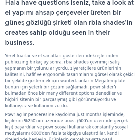
Hala have questions iseniz, take a look at
el yapımı ahşap çerçeveler üreten bir
güneş gözlüğü şirketi olan rbia shades'in
creates sahip olduğu seen in their
business.
Yerel fuarlar ve el sanatları gösterilerindeki işlerinden
publicizing birkaç ay sonra, rbia shades çevrimiçi satış
yapmanın bir yolunu arıyordu. ziyaretçilere ürünlerinin
kalitesini, hafif ve ergonomik tasarımlarını görsel olarak çekici
bir şekilde göstermek için wanted. onların Megatemplate
bunun için yeterli bir çözüm sağlamadı. powr slider'ı
bulmadan önce bir many different options denediler ve
hiçbiri sitenin bir parçasıymış gibi görünmüyordu ve
kullanışsız ve kullanımı zordu.
Powr açılır penceresine kaydolma just months işleminde,
kişilerini %250'nin üzerinde boost (600'ün üzerinde gerçek
kişi) başardılar ve powr sosyal kullanarak constantly sosyal
medyalarını 6000'den fazla takipçiye ulaştırdılar. kendi
sitelerinde besleyin. ürünlerin gerçek hayatta nasıl