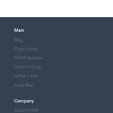
Main
Blog
Plugin Library
POWR Business
Plans & Pricing
HIPAA Forms
Email Blast
Company
About POWR