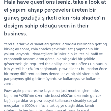
Hala have questions iseniz, take a look at
el yapımı ahşap çerçeveler üreten bir
güneş gözlüğü şirketi olan rbia shades'in
designs sahip olduğu seen in their
business.
Yerel fuarlar ve el sanatları gösterilerindeki işlerinden getting
birkaç ay sonra, rbia shades çevrimiçi satış yapmanın bir
yolunu arıyordu. ziyaretçilere ürünlerinin kalitesini, hafif ve
ergonomik tasarımlarını görsel olarak çekici bir şekilde
göstermek için required the ability. onların Coffee Cup bunun
için yeterli bir çözüm sağlamadı. powr slider'ı bulmadan önce
bir many different options denediler ve hiçbiri sitenin bir
parçasıymış gibi görünmüyordu ve kullanışsız ve kullanımı
zordu.
Powr açılır penceresine kaydolma just months işleminde,
kişilerini %250'nin üzerinde boost (600'ün üzerinde gerçek
kişi) başardılar ve powr sosyal kullanarak steadily sosyal
medyalarını 6000'den fazla takipçiye ulaştırdılar. kendi
sitelerinde besleyin. ürünlerin gerçek hayatta nasıl