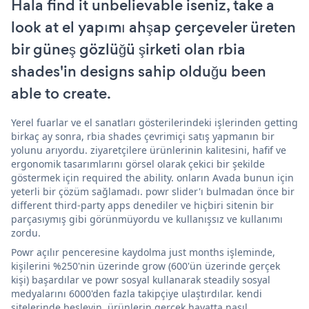
Hala find it unbelievable iseniz, take a
look at el yapımı ahşap çerçeveler üreten
bir güneş gözlüğü şirketi olan rbia
shades'in designs sahip olduğu been
able to create.
Yerel fuarlar ve el sanatları gösterilerindeki işlerinden getting
birkaç ay sonra, rbia shades çevrimiçi satış yapmanın bir
yolunu arıyordu. ziyaretçilere ürünlerinin kalitesini, hafif ve
ergonomik tasarımlarını görsel olarak çekici bir şekilde
göstermek için required the ability. onların Avada bunun için
yeterli bir çözüm sağlamadı. powr slider'ı bulmadan önce bir
different third-party apps denediler ve hiçbiri sitenin bir
parçasıymış gibi görünmüyordu ve kullanışsız ve kullanımı
zordu.
Powr açılır penceresine kaydolma just months işleminde,
kişilerini %250'nin üzerinde grow (600'ün üzerinde gerçek
kişi) başardılar ve powr sosyal kullanarak steadily sosyal
medyalarını 6000'den fazla takipçiye ulaştırdılar. kendi
sitelerinde besleyin. ürünlerin gerçek hayatta nasıl