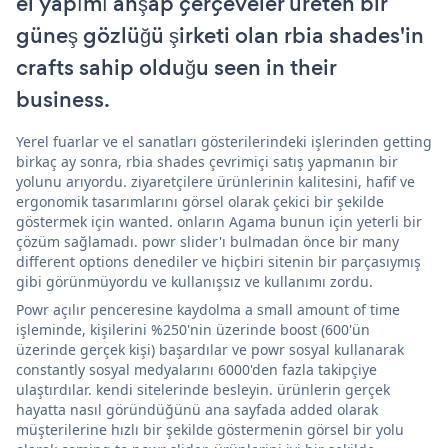
el yapımı ahşap çerçeveler üreten bir
güneş gözlüğü şirketi olan rbia shades'in
crafts sahip olduğu seen in their
business.
Yerel fuarlar ve el sanatları gösterilerindeki işlerinden getting
birkaç ay sonra, rbia shades çevrimiçi satış yapmanın bir
yolunu arıyordu. ziyaretçilere ürünlerinin kalitesini, hafif ve
ergonomik tasarımlarını görsel olarak çekici bir şekilde
göstermek için wanted. onların Agama bunun için yeterli bir
çözüm sağlamadı. powr slider'ı bulmadan önce bir many
different options denediler ve hiçbiri sitenin bir parçasıymış
gibi görünmüyordu ve kullanışsız ve kullanımı zordu.
Powr açılır penceresine kaydolma a small amount of time
işleminde, kişilerini %250'nin üzerinde boost (600'ün
üzerinde gerçek kişi) başardılar ve powr sosyal kullanarak
constantly sosyal medyalarını 6000'den fazla takipçiye
ulaştırdılar. kendi sitelerinde besleyin. ürünlerin gerçek
hayatta nasıl göründüğünü ana sayfada added olarak
müşterilerine hızlı bir şekilde göstermenin görsel bir yolu