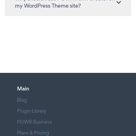
my WordPress Theme site?
Main
Blog
Plugin Library
POWR Business
Plans & Pricing