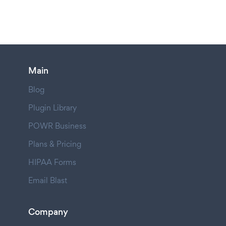
Main
Blog
Plugin Library
POWR Business
Plans & Pricing
HIPAA Forms
Email Blast
Company