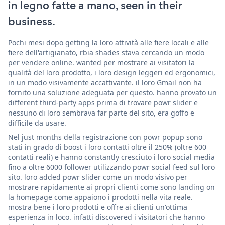
in legno fatte a mano, seen in their
business.
Pochi mesi dopo getting la loro attività alle fiere locali e alle
fiere dell'artigianato, rbia shades stava cercando un modo
per vendere online. wanted per mostrare ai visitatori la
qualità del loro prodotto, i loro design leggeri ed ergonomici,
in un modo visivamente accattivante. il loro Gmail non ha
fornito una soluzione adeguata per questo. hanno provato un
different third-party apps prima di trovare powr slider e
nessuno di loro sembrava far parte del sito, era goffo e
difficile da usare.
Nel just months della registrazione con powr popup sono
stati in grado di boost i loro contatti oltre il 250% (oltre 600
contatti reali) e hanno constantly cresciuto i loro social media
fino a oltre 6000 follower utilizzando powr social feed sul loro
sito. loro added powr slider come un modo visivo per
mostrare rapidamente ai propri clienti come sono landing on
la homepage come appaiono i prodotti nella vita reale.
mostra bene i loro prodotti e offre ai clienti un'ottima
esperienza in loco. infatti discovered i visitatori che hanno