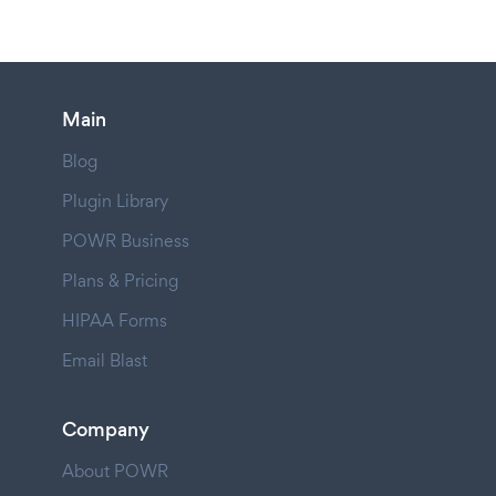
Main
Blog
Plugin Library
POWR Business
Plans & Pricing
HIPAA Forms
Email Blast
Company
About POWR