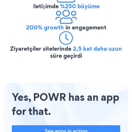
İletişimde
%250 büyüme
200% growth
in engagement
Ziyaretçiler sitelerinde
2,5 kat daha uzun
süre geçirdi
Yes, POWR has an app
for that.
See apps in action