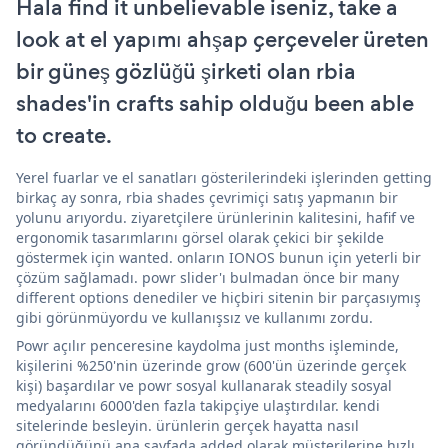
Hala find it unbelievable iseniz, take a
look at el yapımı ahşap çerçeveler üreten
bir güneş gözlüğü şirketi olan rbia
shades'in crafts sahip olduğu been able
to create.
Yerel fuarlar ve el sanatları gösterilerindeki işlerinden getting
birkaç ay sonra, rbia shades çevrimiçi satış yapmanın bir
yolunu arıyordu. ziyaretçilere ürünlerinin kalitesini, hafif ve
ergonomik tasarımlarını görsel olarak çekici bir şekilde
göstermek için wanted. onların IONOS bunun için yeterli bir
çözüm sağlamadı. powr slider'ı bulmadan önce bir many
different options denediler ve hiçbiri sitenin bir parçasıymış
gibi görünmüyordu ve kullanışsız ve kullanımı zordu.
Powr açılır penceresine kaydolma just months işleminde,
kişilerini %250'nin üzerinde grow (600'ün üzerinde gerçek
kişi) başardılar ve powr sosyal kullanarak steadily sosyal
medyalarını 6000'den fazla takipçiye ulaştırdılar. kendi
sitelerinde besleyin. ürünlerin gerçek hayatta nasıl
göründüğünü ana sayfada added olarak müşterilerine hızlı