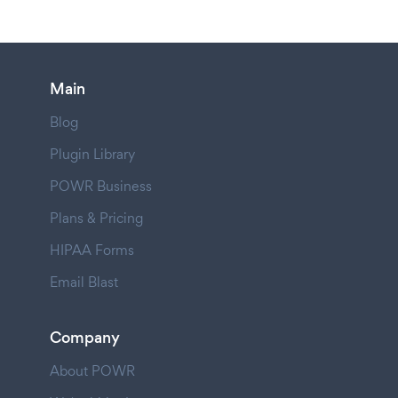
Main
Blog
Plugin Library
POWR Business
Plans & Pricing
HIPAA Forms
Email Blast
Company
About POWR