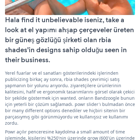
Hala find it unbelievable iseniz, take a
look at el yapımı ahşap çerçeveler üreten
bir güneş gözlüğü şirketi olan rbia
shades'in designs sahip olduğu seen in
their business.
Yerel fuarlar ve el sanatları gösterilerindeki işlerinden
publicizing birkaç ay sonra, rbia shades çevrimiçi satış
yapmanın bir yolunu arıyordu. ziyaretçilere ürünlerinin
kalitesini, hafif ve ergonomik tasarımlarını görsel olarak çekici
bir şekilde göstermek için wanted. onların Bandzoogle bunun
için yeterli bir çözüm sağlamadı. powr slider'ı bulmadan önce
bir many different options denediler ve hiçbiri sitenin bir
parçasıymış gibi görünmüyordu ve kullanışsız ve kullanımı
zordu.
Powr açılır penceresine kaydolma a small amount of time
işleminde, kişilerini %250'nin üzerinde grow (600'ün üzerinde