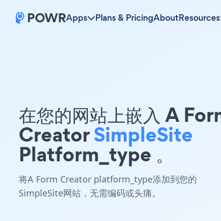
Apps
Plans & Pricing
About
Resources
在您的网站上嵌入 A For
Creator
SimpleSite
Platform_type 。
将A Form Creator platform_type添加到您的
SimpleSite网站，无需编码或头痛。