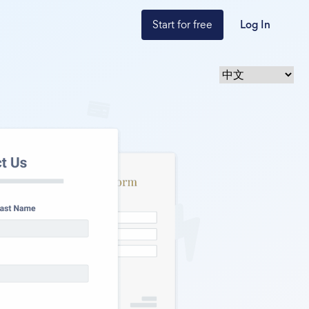
Start for free
Log In