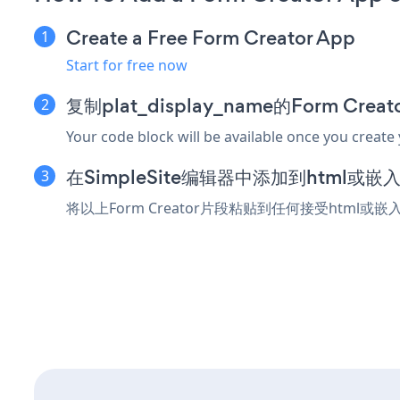
Create a Free Form Creator App
Start for free now
复制plat_display_name的Form Cre
Your code block will be available once you create
在SimpleSite编辑器中添加到html或
将以上Form Creator片段粘贴到任何接受html或嵌