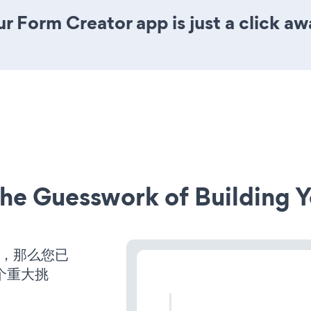
r Form Creator app is just a click aw
he Guesswork of Building Y
营，那么您已
个重大挑