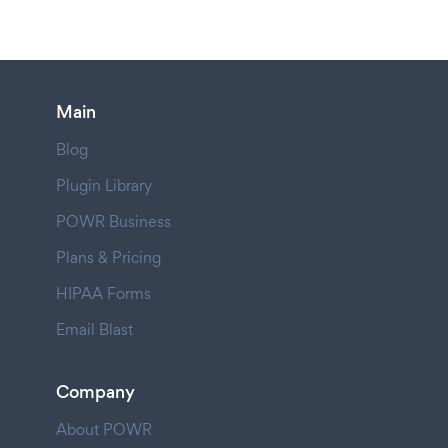
Main
Blog
Plugin Library
POWR Business
Plans & Pricing
HIPAA Forms
Email Blast
Company
About POWR