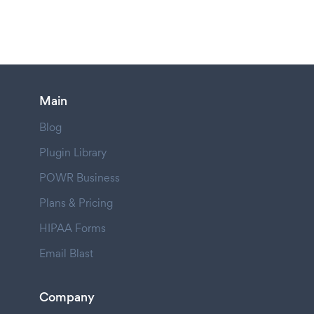
Main
Blog
Plugin Library
POWR Business
Plans & Pricing
HIPAA Forms
Email Blast
Company