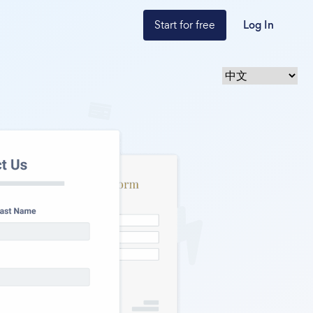
Start for free
Log In