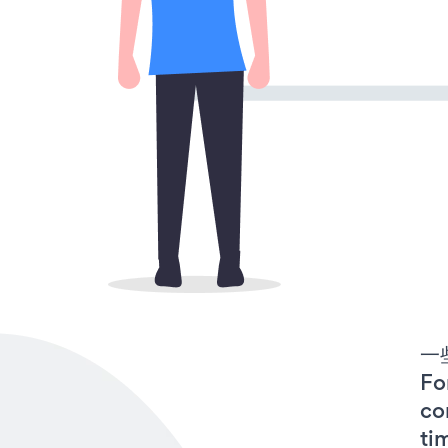
一些
F
co
ti