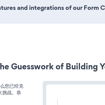
ures and integrations of our Form C
he Guesswork of Building Y
那么您已经克
大挑战。恭