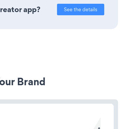
reator app?
See the details
our Brand