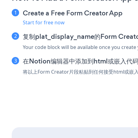
Create a Free Form Creator App
Start for free now
复制plat_display_name的Form Cre
Your code block will be available once you create
在Notion编辑器中添加到html或嵌入代
将以上Form Creator片段粘贴到任何接受html或