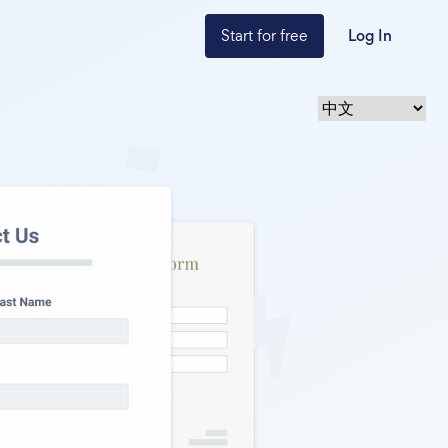
Start for free
Log In