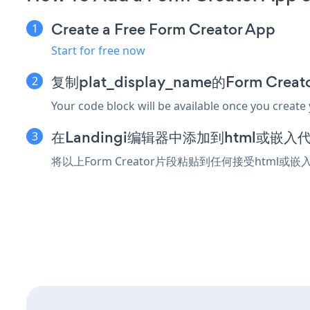
Create a Free Form Creator App
Start for free now
复制plat_display_name的Form Cre
Your code block will be available once you create
在Landingi编辑器中添加到html或嵌入
将以上Form Creator片段粘贴到任何接受html或嵌