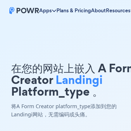
Apps
Plans & Pricing
About
Resources
在您的网站上嵌入 A For
Creator
Landingi
Platform_type 。
将A Form Creator platform_type添加到您的
Landingi网站，无需编码或头痛。