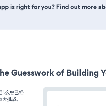
pp is right for you? Find out more ab
he Guesswork of Building Y
，那么您已经
重大挑战。