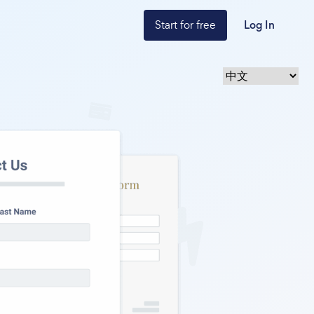
Start for free
Log In