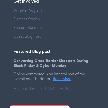
Get Involved
Affiliate Program
Success Stories
Feature Requests
Guest Blog Post
Featured Blog post
Converting Cross-Border Shoppers During
Black Friday & Cyber Monday
Online commerce is an integral part of the
overall retail business.
Read More
Posted by on
2026-08-10