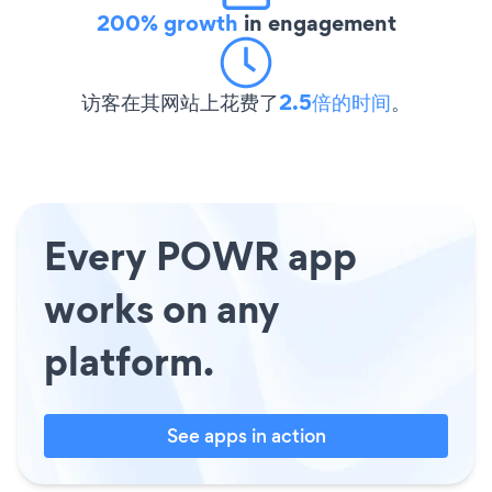
200% growth
in engagement
访客在其网站上花费了
2.5倍的时间
。
Every POWR app
works on any
platform.
See apps in action