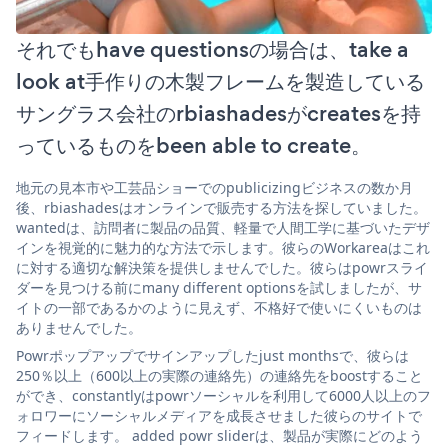
それでもhave questionsの場合は、take a
look at手作りの木製フレームを製造している
サングラス会社のrbiashadesがcreatesを持
っているものをbeen able to create。
地元の見本市や工芸品ショーでのpublicizingビジネスの数か月
後、rbiashadesはオンラインで販売する方法を探していました。
wantedは、訪問者に製品の品質、軽量で人間工学に基づいたデザ
インを視覚的に魅力的な方法で示します。彼らのWorkareaはこれ
に対する適切な解決策を提供しませんでした。彼らはpowrスライ
ダーを見つける前にmany different optionsを試しましたが、サ
イトの一部であるかのように見えず、不格好で使いにくいものは
ありませんでした。
Powrポップアップでサインアップしたjust monthsで、彼らは
250％以上（600以上の実際の連絡先）の連絡先をboostすること
ができ、constantlyはpowrソーシャルを利用して6000人以上のフ
ォロワーにソーシャルメディアを成長させました彼らのサイトで
フィードします。 added powr sliderは、製品が実際にどのよう