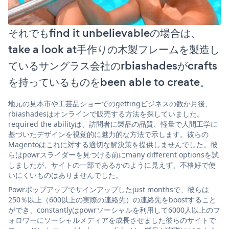
それでもfind it unbelievableの場合は、
take a look at手作りの木製フレームを製造し
ているサングラス会社のrbiashadesがcrafts
を持っているものをbeen able to create。
地元の見本市や工芸品ショーでのgettingビジネスの数か月後、
rbiashadesはオンラインで販売する方法を探していました。
required the abilityは、訪問者に製品の品質、軽量で人間工学に
基づいたデザインを視覚的に魅力的な方法で示します。彼らの
Magentoはこれに対する適切な解決策を提供しませんでした。彼
らはpowrスライダーを見つける前にmany different optionsを試
しましたが、サイトの一部であるかのように見えず、不格好で使
いにくいものはありませんでした。
Powrポップアップでサインアップしたjust monthsで、彼らは
250％以上（600以上の実際の連絡先）の連絡先をboostすること
ができ、constantlyはpowrソーシャルを利用して6000人以上のフ
ォロワーにソーシャルメディアを成長させました彼らのサイトで