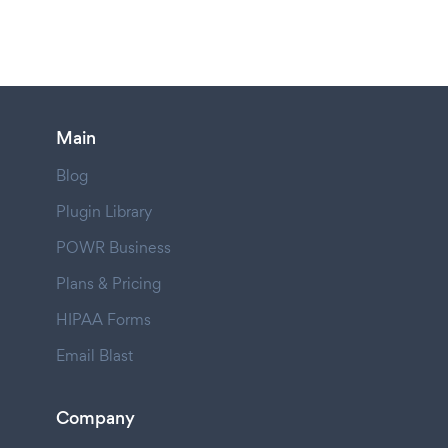
Main
Blog
Plugin Library
POWR Business
Plans & Pricing
HIPAA Forms
Email Blast
Company