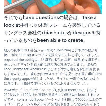
それでもhave questionsの場合は、take a
look at手作りの木製フレームを製造している
サングラス会社のrbiashadesがdesignsを持
っているものをbeen able to create。
地元の見本市や工芸品ショーでのpublicizingビジネスの数か月
後、rbiashadesはオンラインで販売する方法を探していました。
required the abilityは、訪問者に製品の品質、軽量で人間工学に
基づいたデザインを視覚的に魅力的な方法で示します。彼らの
Food Theme for WordPressはこれに対する適切な解決策を提供
しませんでした。彼らはpowrスライダーを見つける前にdifferent
third-party appsを試しましたが、サイトの一部であるかのよう
に見えず、不格好で使いにくいものはありませんでした。
Powrポップアップでサインアップしたjust monthsで、彼らは
250％以上（600以上の実際の連絡先）の連絡先をboostすること
ができ、constantlyはpowrソーシャルを利用して6000人以上のフ
ォロワーにソーシャルメディアを成長させました彼らのサイトで