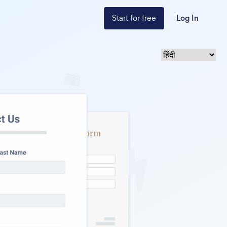
Start for free
Log In