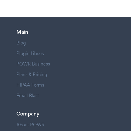
Main
Blog
Plugin Library
POWR Business
Plans & Pricing
HIPAA Forms
Email Blast
Company
About POWR