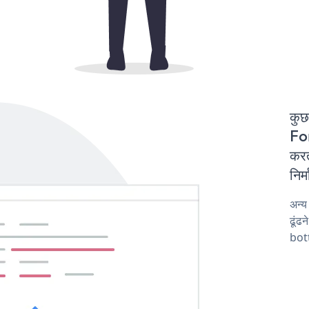
कुछ
Fo
करत
निर
अन्
ढूंढ
bot