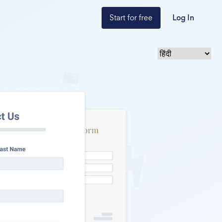
Start for free
Log In