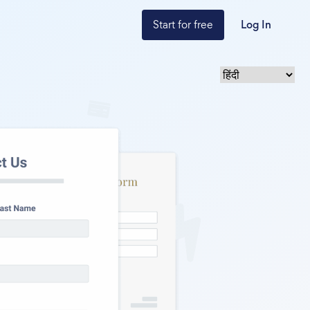
Start for free
Log In