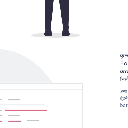
कुछ
Fo
करत
निर
अन्
ढूंढ
bot