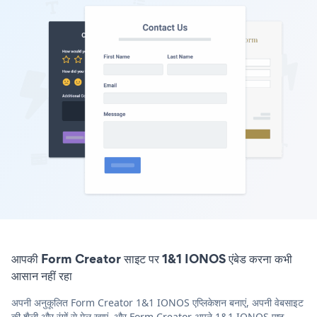
आपकी Form Creator साइट पर 1&1 IONOS एंबेड करना कभी
आसान नहीं रहा
अपनी अनुकूलित Form Creator 1&1 IONOS एप्लिकेशन बनाएं, अपनी वेबसाइट
की शैली और रंगों से मेल खाएं, और Form Creator अपने 1&1 IONOS पृष्ठ,