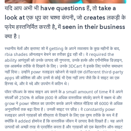
यदि आप अभी भी have questions हैं, तो take a
look at एक धूप का चश्मा कंपनी, जो creates लकड़ी के
फ्रेम हस्तनिर्मित करती है, में seen in their business
क्या है।
स्थानीय मेलों और क्राफ्ट शो में getting के अपने व्यवसाय के कुछ महीनों के बाद,
rbia shades ऑनलाइन बेचने का तरीका ढूंढ रही थी। वे required the
ability आगंतुकों को उनके उत्पाद की गुणवत्ता, उनके हल्के और एर्गोनोमिक डिज़ाइन,
एक आकर्षक तरीके से दिखाने के लिए। उनके 3DCart ने इसके लिए पर्याप्त समाधान
नहीं दिया। उन्होंने powr स्लाइडर खोजने से पहले एक different third-party
apps की कोशिश की और उनमें से कोई भी ऐसा नहीं लगा जैसे कि वे साइट का एक
हिस्सा थे, और वे भद्दे और उपयोग में कठिन थे।
पॉवर पॉपअप के साथ साइन अप करने के a small amount of time में वे अपने
संपर्कों को 250% से अधिक (600 से अधिक वास्तविक संपर्क) करने में सक्षम थे और
grow ने powr सोशल का उपयोग करके अपने सोशल मीडिया को 6000 से अधिक
अनुयायियों तक बढ़ा दिया है। उनकी साइट पर फ़ीड। वे constantly powr
स्लाइडर अपने ग्राहकों को शीघ्रता से दिखाने के लिए एक दृश्य तरीके के रूप में हैं
क्योंकि वे added होमपेज हैं कि वास्तविक जीवन में उत्पाद कैसे दिखते हैं। यह अपने
उत्पादों को अच्छी तरह से प्रदर्शित करता है और ग्राहकों को एक बेहतरीन ऑन-साइट