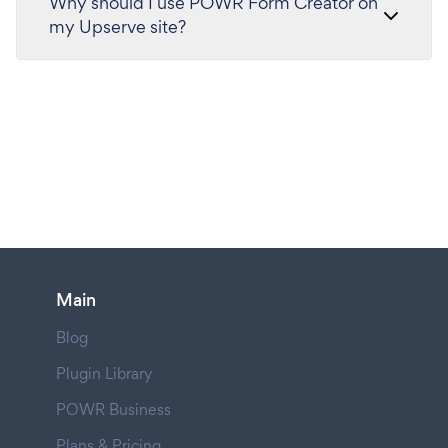
Why should I use POWR Form Creator on
my Upserve site?
Main
Blog
Plugin Library
POWR Business
Plans & Pricing