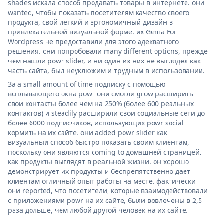
shades искала способ продавать товары в интернете. они
wanted, чтобы показать посетителям качество своего
продукта, свой легкий и эргономичный дизайн в
привлекательной визуальной форме. их Gema For
Wordpress не предоставили для этого адекватного
решения. они попробовали many different options, прежде
чем нашли powr slider, и ни один из них не выглядел как
часть сайта, был неуклюжим и трудным в использовании.
За a small amount of time подписку с помощью
всплывающего окна powr они смогли grow расширить
свои контакты более чем на 250% (более 600 реальных
контактов) и steadily расширили свои социальные сети до
более 6000 подписчиков, использующих powr social
кормить на их сайте. они added powr slider как
визуальный способ быстро показать своим клиентам,
поскольку они являются coming to домашней страницей,
как продукты выглядят в реальной жизни. он хорошо
демонстрирует их продукты и беспрепятственно дает
клиентам отличный опыт работы на месте. фактически
они reported, что посетители, которые взаимодействовали
с приложениями powr на их сайте, были вовлечены в 2,5
раза дольше, чем любой другой человек на их сайте.