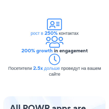
рост в 250%
контактах
200% growth
in engagement
Посетители
2.5x дольше
проведут на вашем
сайте
All POWR apps are