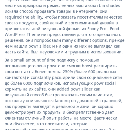
местных ярмарках и ремесленных выставках rbia shades
искала способ продавать товары в интернете. они
required the ability, чтобы показать посетителям качество
своего продукта, свой легкий и эргономичный дизайн в
привлекательной визуальной форме. их Foody Pro - Food
WordPress Theme не предоставили для этого адекватного
решения. они попробовали many different options, прежде
чем нашли powr slider, и ни один из них не выглядел как
часть сайта, был неуклюжим и трудным в использовании.
За a small amount of time подписку с помощью
всплывающего окна powr они смогли boost расширить
свои контакты более чем на 250% (более 600 реальных
контактов) и constantly расширили свои социальные сети
до более 6000 подписчиков, использующих powr social
кормить на их сайте. они added powr slider как
визуальный способ быстро показать своим клиентам,
поскольку они являются landing on домашней страницей,
как продукты выглядят в реальной жизни. он хорошо
демонстрирует их продукты и беспрепятственно дает
клиентам отличный опыт работы на месте. фактически
они discovered, что посетители, которые
взаимодействовали с приложениями powr на их сайте,