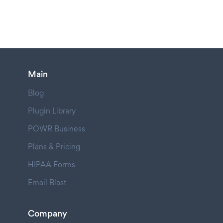
Main
Blog
Plugin Library
POWR Business
Plans & Pricing
HIPAA Forms
Email Blast
Company